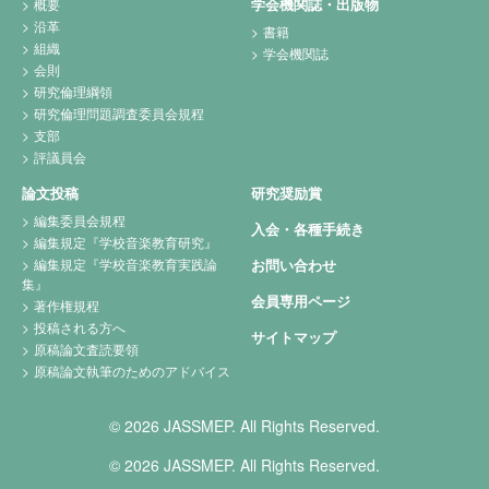
学会機関誌・出版物
概要
沿革
書籍
組織
学会機関誌
会則
研究倫理綱領
研究倫理問題調査委員会規程
支部
評議員会
論文投稿
研究奨励賞
編集委員会規程
入会・各種手続き
編集規定『学校音楽教育研究』
編集規定『学校音楽教育実践論
お問い合わせ
集』
会員専用ページ
著作権規程
投稿される方へ
サイトマップ
原稿論文査読要領
原稿論文執筆のためのアドバイス
© 2026 JASSMEP. All Rights Reserved.
© 2026 JASSMEP. All Rights Reserved.