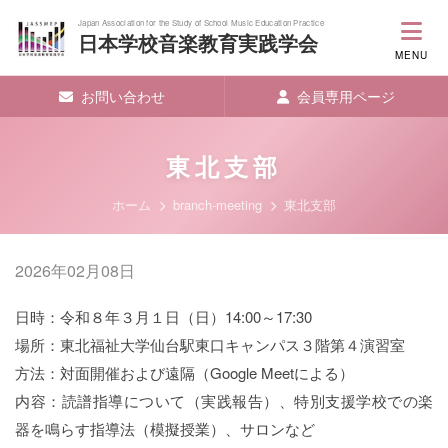
Japan Association for the Study of School Music Education Practice
日本学校音楽教育実践学会
MENU
お問い合わせ
会員専用ページ
東北支部
ホーム
branch-meeting
東北支部
2026年02月08日
日時：令和８年３月１日（日）14:00～17:30
場所：東北福祉大学仙台駅東口キャンパス３階第４演習室
方法：対面開催および遠隔（Google Meetによる）
内容：読譜指導について（実践報告）、特別支援学校での楽
器を鳴らす指導法（模擬授業）、サロンなど