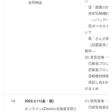
ン
合同例会
③「授業のUD
④STEAM教育
―バッグパイプ
⑤ボーカロイド
いて
⑥「さんさ踊り
（話題提供）音
製作―
(2) 意見交換・
①新規プロジェ
②新規プロジェ
③校種別情報交
④話し合われた
のまとめ
14
2022.2.11(金・祝)
(1) 研究発表・
①研究発表(授
オンライン(Zoom)※北海道支部と