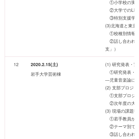
①小学校の実践
②大学でのLIN
③特別支援学校
(3)北海道と東
①校種別情報交
②話し合われた
支」）
12
2020.2.15(土)
(1) 研究発表・
①研究発表・模
岩手大学芸術棟
―児童音楽論に
(2) 支部プロ
①支部プロジェ
②次年度の大会
(3) 現場の課
①若手教員が授
②テーマ別での
③話し合われた