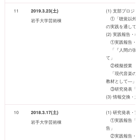
11
2019.3.23(土)
(1) 支部プロジ
①「聴覚以外の
岩手大学芸術棟
の実践を通して
(2) 実践報告・
①実践報告・模
「『人間の強み
て」
②模擬授業
「現代音楽の授
教材として―」
③研究発表「一
(3) 情報交換・
10
2018.3.17(土)
(1) 研究発表・
①実践報告「中
岩手大学芸術棟
告」
②実践報告・模