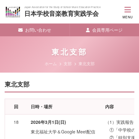
Japan Association for the Study of School Music Education Practice
日本学校音楽教育実践学会
MENU
お問い合わせ
会員専用ページ
東北支部
ホーム
支部
東北支部
東北支部
回
日時・場所
内容
18
2026年3月1日(日)
（1）実践報告・
①「中学校の音
東北福祉大学＆Google Meet配信
②「特別支援学