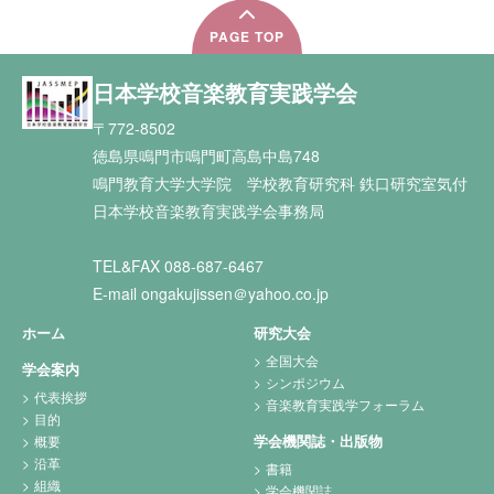
PAGE TOP
日本学校音楽教育実践学会
〒772-8502
徳島県鳴門市鳴門町高島中島748
鳴門教育大学大学院 学校教育研究科 鉄口研究室気付
日本学校音楽教育実践学会事務局
TEL&FAX 088-687-6467
E-mail ongakujissen＠yahoo.co.jp
ホーム
研究大会
全国大会
学会案内
シンポジウム
代表挨拶
音楽教育実践学フォーラム
目的
学会機関誌・出版物
概要
沿革
書籍
組織
学会機関誌