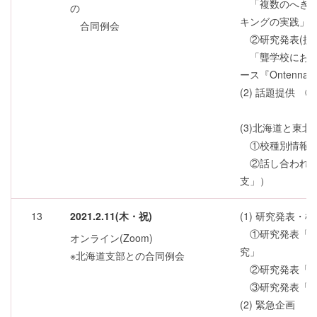
「複数のへき地
の
キングの実践」
合同例会
②研究発表(授
「聾学校におけ
ース『Ontenn
(2) 話題提供
②話し合
(3)北海道と東
①校種別情報交
②話し合われた
支」）
13
2021.2.11(木・祝)
(1) 研究発表・
①研究発表「教
オンライン(Zoom)
究」
※北海道支部との合同例会
②研究発表「モ
③研究発表「音
(2) 緊急企画