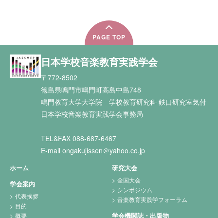
PAGE TOP
日本学校音楽教育実践学会
〒772-8502
徳島県鳴門市鳴門町高島中島748
鳴門教育大学大学院 学校教育研究科 鉄口研究室気付
日本学校音楽教育実践学会事務局
TEL&FAX 088-687-6467
E-mail ongakujissen＠yahoo.co.jp
ホーム
研究大会
全国大会
学会案内
シンポジウム
代表挨拶
音楽教育実践学フォーラム
目的
学会機関誌・出版物
概要